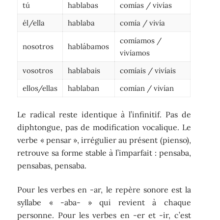
tú
hablabas
comías / vivías
él/ella
hablaba
comía / vivía
comíamos /
nosotros
hablábamos
vivíamos
vosotros
hablabais
comíais / vivíais
ellos/ellas
hablaban
comían / vivían
Le radical reste identique à l’infinitif. Pas de
diphtongue, pas de modification vocalique. Le
verbe « pensar », irrégulier au présent (pienso),
retrouve sa forme stable à l’imparfait : pensaba,
pensabas, pensaba.
Pour les verbes en -ar, le repère sonore est la
syllabe « -aba- » qui revient à chaque
personne. Pour les verbes en -er et -ir, c’est