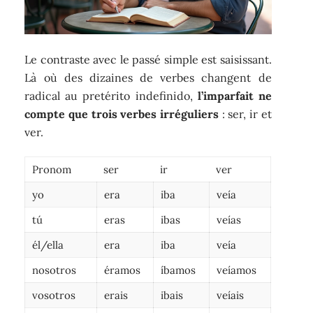
Le contraste avec le passé simple est saisissant.
Là où des dizaines de verbes changent de
radical au pretérito indefinido,
l’imparfait ne
compte que trois verbes irréguliers
: ser, ir et
ver.
Pronom
ser
ir
ver
yo
era
iba
veía
tú
eras
ibas
veías
él/ella
era
iba
veía
nosotros
éramos
íbamos
veíamos
vosotros
erais
ibais
veíais