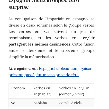
surprise
La conjugaison de l’imparfait en espagnol se
divise en deux schémas selon le groupe verbal.
Les verbes en
-ar
suivent un jeu de
terminaisons, et les verbes en
-er/-ir
partagent les mêmes désinences
. Cette fusion
entre le deuxième et le troisième groupe
simplifie la mémorisation.
Lire également :
Espagnol tableau conjugaison :
présent, passé, futur sans prise de tête
Pronom
Verbes en -
Verbes en -er/-ir
ar (hablar)
(comer / vivir)
yo
hablaba
comía / vivía