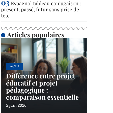
Espagnol tableau conjugaison :
présent, passé, futur sans prise de
tête
Articles populaires
ACTU
Différence entre projet
éducatif et projet
pédagogique :
comparaison essentielle
5 juin 2026