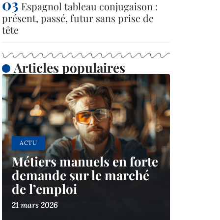
Espagnol tableau conjugaison :
présent, passé, futur sans prise de
tête
Articles populaires
ACTU
Métiers manuels en forte
demande sur le marché
de l’emploi
21 mars 2026