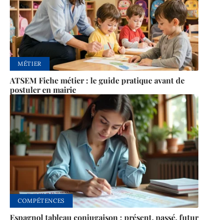
MÉTIER
ATSEM Fiche métier : le guide pratique avant de
postuler en mairie
COMPÉTENCES
Espagnol tableau conjugaison : présent, passé, futur