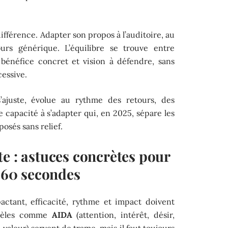
 différence. Adapter son propos à l’auditoire, au
ours générique. L’équilibre se trouve entre
 bénéfice concret et vision à défendre, sans
essive.
s’ajuste, évolue au rythme des retours, des
te capacité à s’adapter qui, en 2025, sépare les
osés sans relief.
e : astuces concrètes pour
n 60 secondes
ctant, efficacité, rythme et impact doivent
dèles comme
AIDA
(attention, intérêt, désir,
 valeur) servent de trame, mais il faut toujours