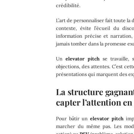
crédibilité.
L’art de personnaliser fait toute la
contexte, évite l’écueil du disc
information précise et narration,
jamais tomber dans la promesse exc
Un
elevator pitch
se travaille, 
objections, des attentes. C’est cet
présentations qui marquent des exp
La structure gagnant
capter l’attention e
Pour bâtir un
elevator pitch
impa
marcher du même pas. Les mo
action) ou
PSV
(problème, solution,