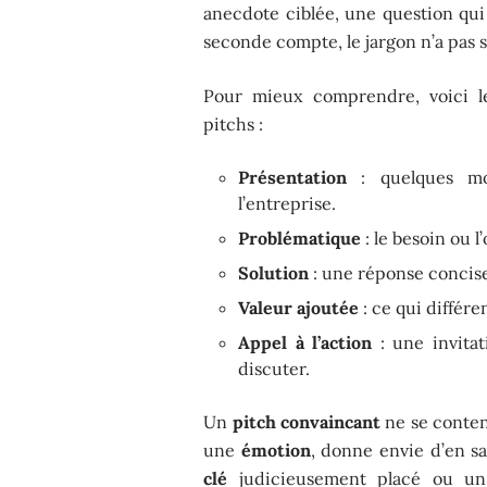
anecdote ciblée, une question qui 
seconde compte, le jargon n’a pas s
Pour mieux comprendre, voici le
pitchs :
Présentation
: quelques mot
l’entreprise.
Problématique
: le besoin ou l
Solution
: une réponse concise
Valeur ajoutée
: ce qui différe
Appel à l’action
: une invitat
discuter.
Un
pitch convaincant
ne se conten
une
émotion
, donne envie d’en s
clé
judicieusement placé ou un 