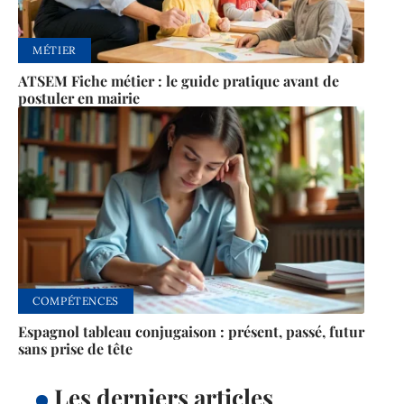
MÉTIER
ATSEM Fiche métier : le guide pratique avant de
postuler en mairie
COMPÉTENCES
Espagnol tableau conjugaison : présent, passé, futur
sans prise de tête
Les derniers articles