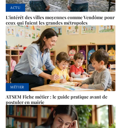
ACTU
L’intérêt des villes moyennes comme Vendôme pour
ceux qui fuient les grandes métropoles
MÉTIER
ATSEM Fiche métier : le guide pratique avant de
postuler en mairie